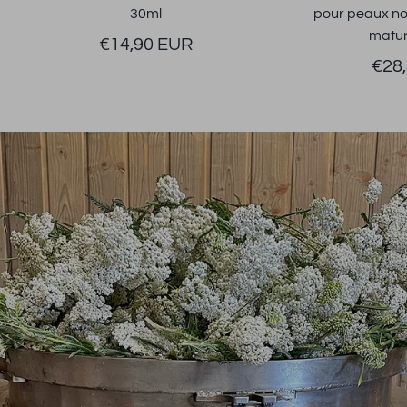
30ml
pour peaux no
matur
€14,90 EUR
€28