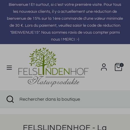
Passer
Bienvenue ! Et surtout, si c'est votre première visite. Pour tous
Langue
au
Français
les nouveaux clients, il y a actuellement une réduction de
contenu
bienvenue de 15% sur la 1ère commande d'une valeur minimale
de 30 €. Lors du paiement, veuillez saisir le code de réduction
Recherche
Rechercher
"BIENVENUE15". Nous sommes ravis de vous compter parmi
dans
nous ! MERCI :-)
la
boutique
Panier
0
Recherche
Fermer
Rechercher
la
dans
recherche
la
boutique
FELSLINDENHOF - La