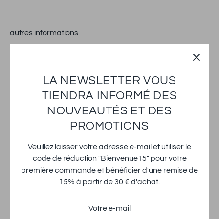
autres informations
Rechercher
Mentions légales
LA NEWSLETTER VOUS
Protection des données
TIENDRA INFORMÉ DES
CGV
NOUVEAUTÉS ET DES
Gefahrenhinweise für ätherische Öle
PROMOTIONS
Expédition
Veuillez laisser votre adresse e-mail et utiliser le
Contact
code de réduction "Bienvenue15" pour votre
Widerruf einreichen
première commande et bénéficier d'une remise de
15% à partir de 30 € d'achat.
Méthodes
de