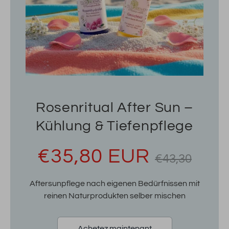
Rosenritual After Sun –
Kühlung & Tiefenpflege
Prix
€35,80 EUR
€43,30
régulier
Aftersunpflege nach eigenen Bedürfnissen mit
reinen Naturprodukten selber mischen
Achetez maintenant