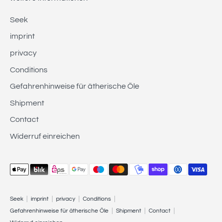
Seek
imprint
privacy
DER NEWSLETTER VERSORGT
Conditions
SIE MIT NEUIGKEITEN UND
Gefahrenhinweise für ätherische Öle
AKTIONEN
Shipment
Hinterlassen sie bitte Ihre Emailadresse und nutzen
Contact
Sie den Rabattcoe “Willkommen15" für Ihre erste
Widerruf einreichen
Bestellung und erhalten Sie einen 15% Rabatt ab
einer Bestellung von € 30,-.
Payment
methods
accepted
Seek
imprint
privacy
Conditions
Gefahrenhinweise für ätherische Öle
Shipment
Contact
Subscribe