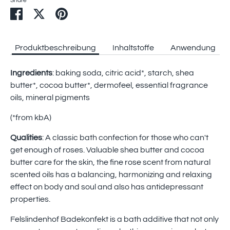
Share
Share
Share
Pin
on
on
it
Facebook
Twitter
Produktbeschreibung
Inhaltstoffe
Anwendung
Ingredients
: baking soda, citric acid*, starch, shea
butter*, cocoa butter*, dermofeel, essential fragrance
oils, mineral pigments
(*from kbA)
Qualities
: A classic bath confection for those who can't
get enough of roses. Valuable shea butter and cocoa
butter care for the skin, the fine rose scent from natural
scented oils has a balancing, harmonizing and relaxing
effect on body and soul and also has antidepressant
properties.
Felslindenhof Badekonfekt is a bath additive that not only