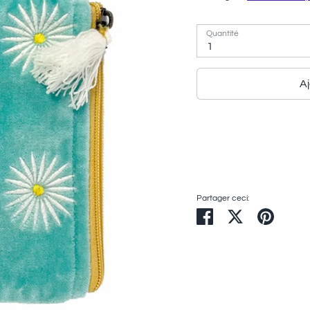
Quantité
1
Aj
Partager ceci:
Partager
Tweeter
Épingle