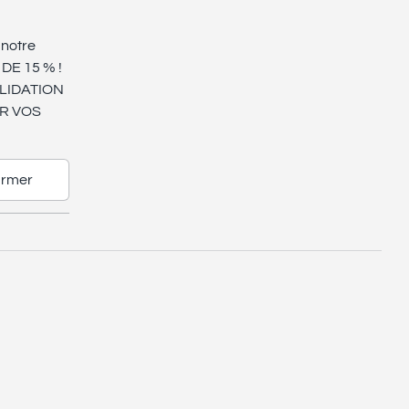
 notre
E 15 % !
LIDATION
R VOS
irmer