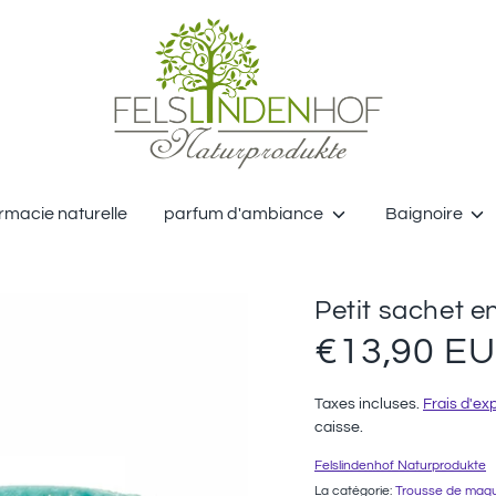
Rechercher
dans
la
boutique
macie naturelle
parfum d'ambiance
Baignoire
Petit sachet e
€13,90 E
Taxes incluses.
Frais d'ex
caisse.
Felslindenhof Naturprodukte
La catégorie:
Trousse de maqu