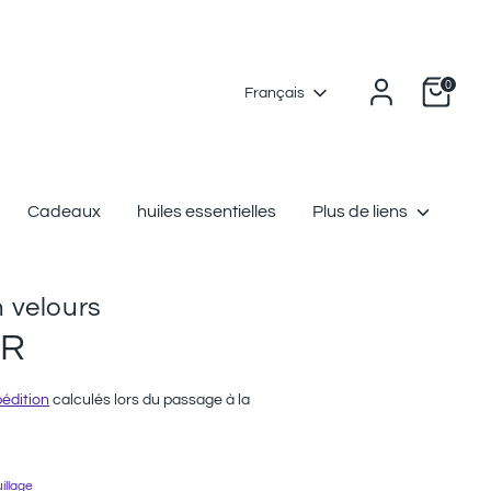
Panier
0
Langue
Français
Cadeaux
huiles essentielles
Plus de liens
n velours
UR
pédition
calculés lors du passage à la
illage