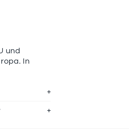
EU und
ropa. In
?