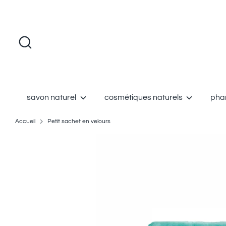
Passer
au
contenu
Recherche
savon naturel
cosmétiques naturels
phar
Accueil
Petit sachet en velours